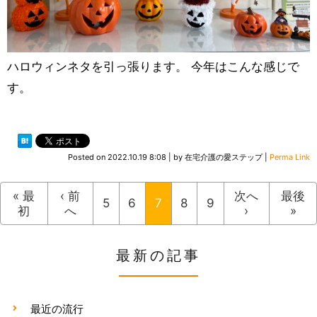
ハロウィンネタを引っ張ります。 今年はこんな感じで
す。
Posted on
2022.10.19 8:08
|
by
在宅介護の愛ステップ
|
Perma Link
« 最
‹ 前
次へ
最後
5
6
7
8
9
初
へ
›
»
最新の記事
最近の流行