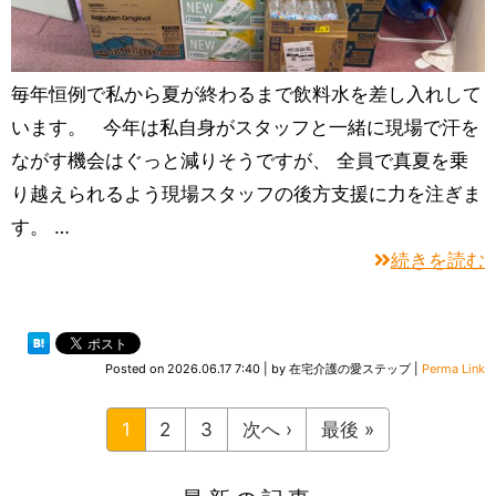
毎年恒例で私から夏が終わるまで飲料水を差し入れして
います。 今年は私自身がスタッフと一緒に現場で汗を
ながす機会はぐっと減りそうですが、 全員で真夏を乗
り越えられるよう現場スタッフの後方支援に力を注ぎま
す。 …
続きを読む
Posted on
2026.06.17 7:40
|
by
在宅介護の愛ステップ
|
Perma Link
1
2
3
次へ ›
最後 »