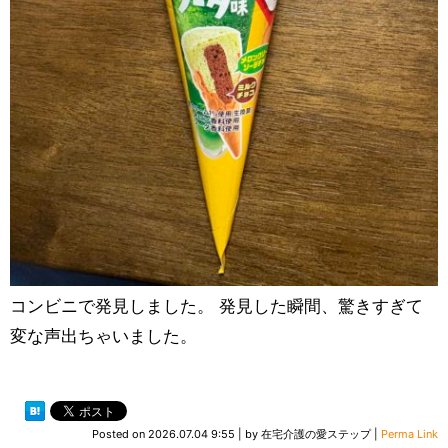
コンビニで発見しました。 発見した瞬間、驚きすぎて
変な声出ちゃいました。
Posted on
2026.07.04 9:55
|
by
在宅介護の愛ステップ
|
Perma Link